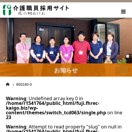
お知らせ
800240-0
Warning
: Undefined array key 0 in
/home/r1541764/public_html/fuji.fhrec-
kaigo.biz/wp-
content/themes/switch_tcd063/single.php
on line
23
Warning
: Attempt to read property "slug" on null in
/home/r1541764/public_html/fuji.fhrec-