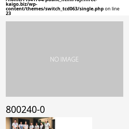
kaigo.biz/wp-
content/themes/switch_tcd063/single.php
on line
23
800240-0