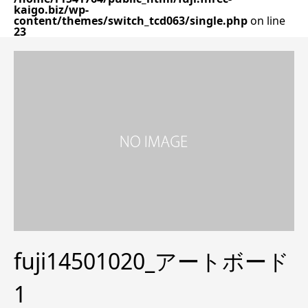
kaigo.biz/wp-
content/themes/switch_tcd063/single.php
on line
23
fuji14501020_アートボード
1