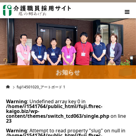
お知らせ
fuji14501020_アートボード 1
Warning
: Undefined array key 0 in
/home/r1541764/public_html/fuji.fhrec-
kaigo.biz/wp-
content/themes/switch_tcd063/single.php
on line
23
Warning
: Attempt to read property "slug" on null in
/home/r1541764/public_html/fuji.fhrec-