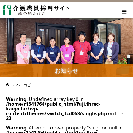
お知らせ
gk – コピー
Warning
: Undefined array key 0 in
/home/r1541764/public_html/fuji.fhrec-
kaigo.biz/wp-
content/themes/switch_tcd063/single.php
on line
23
Warning
: Attempt to read property "slug" on null in
/home/r1541764/public_html/fuji.fhrec-