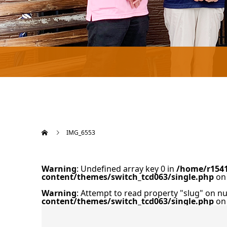
IMG_6553
Warning
: Undefined array key 0 in
/home/r1541
content/themes/switch_tcd063/single.php
on 
Warning
: Attempt to read property "slug" on nu
content/themes/switch_tcd063/single.php
on 