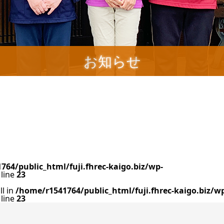
お知らせ
764/public_html/fuji.fhrec-kaigo.biz/wp-
line
23
ll in
/home/r1541764/public_html/fuji.fhrec-kaigo.biz/w
line
23