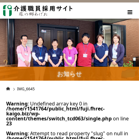
お知らせ
IMG_6645
Warning
: Undefined array key 0 in
/home/r1541764/public_html/fuji.fhrec-
kaigo.biz/wp-
content/themes/switch_tcd063/single.php
on line
23
Warning
: Attempt to read property "slug" on null in
/home/r1541764/public_html/fuji.fhrec-