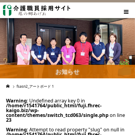
お知らせ
fsasn2_アートボード 1
Warning
: Undefined array key 0 in
/home/r1541764/public_html/fuji.fhrec-
kaigo.biz/wp-
content/themes/switch_tcd063/single.php
on line
23
Warning
: Attempt to read property "slug" on null in
/home/r1541764/public_html/fuji.fhrec-