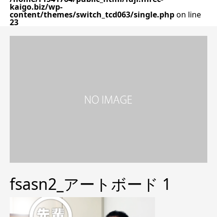
kaigo.biz/wp-
content/themes/switch_tcd063/single.php
on line
23
fsasn2_アートボード 1