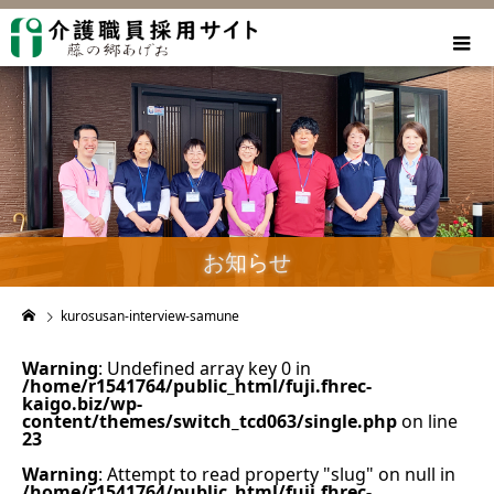
お知らせ
kurosusan-interview-samune
Warning
: Undefined array key 0 in
/home/r1541764/public_html/fuji.fhrec-
kaigo.biz/wp-
content/themes/switch_tcd063/single.php
on line
23
Warning
: Attempt to read property "slug" on null in
/home/r1541764/public_html/fuji.fhrec-