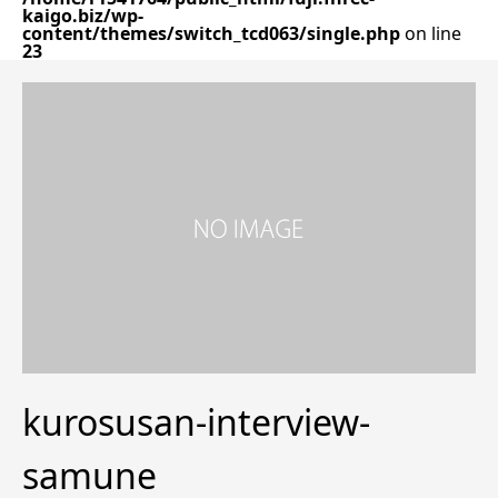
kaigo.biz/wp-
content/themes/switch_tcd063/single.php
on line
23
kurosusan-interview-
samune