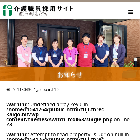
お知らせ
1180430-1_artboard-1-2
Warning
: Undefined array key 0 in
/home/r1541764/public_html/fuji.fhrec-
kaigo.biz/wp-
content/themes/switch_tcd063/single.php
on line
23
Warning
: Attempt to read property "slug" on null in
/home/r1541764/public_html/fuji.fhrec-